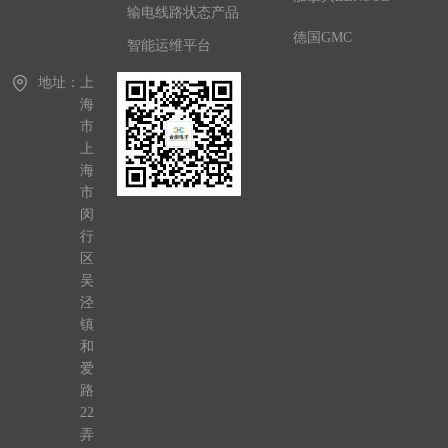
输电线路状态产品
德国GMC
智能运维平台
地址：
上
海
市
上
海
市
闵
行
区
吴
泾
镇
和
爱
路
22
弄