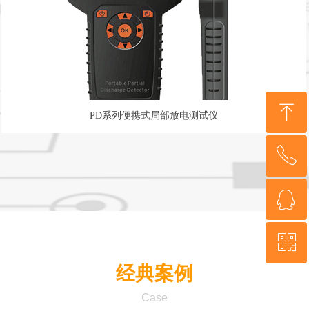
ꁸ
PD系列便携式局部放电测试仪
ꂅ
回到顶部
ꁗ
17306749441
ꀥ
QQ客服
经典案例
微信二维码
Case