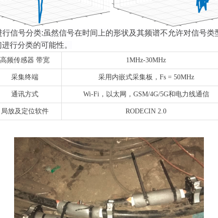
进行信号分类
:
虽然信号在时间上的形状及其频谱不允许对信号类
们进行分类的可能性。
高频传感器
带宽
1MHz
-
30MHz
采集
终端
采用
内嵌
式采集板
，
Fs = 50MHz
通讯方式
Wi-Fi，以太网，GSM/4G/5G和电力线通信
局放及
定位
软件
RODECIN
2.0